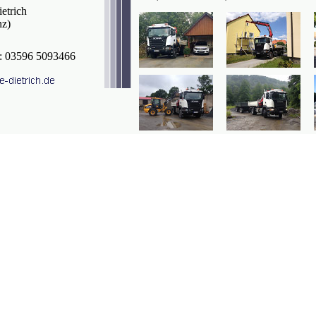
etrich
nz)
x: 03596 5093466