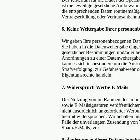
ist die jeweilige gesetzliche Aufbewahr
die entsprechenden Daten routinemäßig g
Vertragserfüllung oder Vertragsanbahnun
6. Keine Weitergabe Ihrer personen
Wir geben Ihre personenbezogenen Daten 
Sie haben in die Datenweitergabe einge
gesetzlicher Bestimmungen und/oder beh
Anordnungen zu einer Datenweitergabe b
kann es sich insbesondere um die Ausku
Strafverfolgung, zur Gefahrenabwehr od
Eigentumsrechte handeln.
7. Widerspruch Werbe-E-Mails
Der Nutzung von im Rahmen der Impres
sowie E-Mailsignaturen veröffentlicht
nicht ausdrücklich angeforderter Werbu
hiermit widersprochen. Wir behalten uns
Falle der unverlangten Zusendung von
Spam-E-Mails, vor.
8. Änderungen dieser Datenschutzb