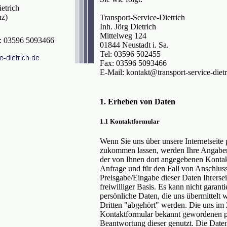
etrich
nz)
Transport-Service-Dietrich
Inh. Jörg Dietrich
Mittelweg 124
x: 03596 5093466
01844 Neustadt i. Sa.
Tel: 03596 502455
Fax: 03596 5093466
E-Mail: kontakt@transport-service-dietr
1. Erheben von Daten
1.1 Kontaktformular
Wenn Sie uns über unsere Internetseite
zukommen lassen, werden Ihre Angaben
der von Ihnen dort angegebenen Konta
Anfrage und für den Fall von Anschluss
Preisgabe/Eingabe dieser Daten Ihrersei
freiwilliger Basis. Es kann nicht garant
persönliche Daten, die uns übermittelt 
Dritten "abgehört" werden. Die uns i
Kontaktformular bekannt gewordenen p
Beantwortung dieser genutzt. Die Daten